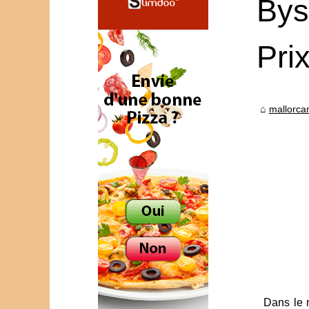
Bys
Pri
mallorc
Dans le 