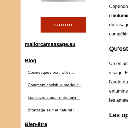
Cependan
d'
enlumi
du visag
compétiti
mallorcamassage.eu
Qu'est
Blog
Un enlumi
Cosmétiques bio : alliés...
visage. E
l'arête d
Comment choisir le meilleur...
enlumine
Les secrets pour entretenir...
les amate
Bronzage sain et naturel :...
Les op
Bien-être