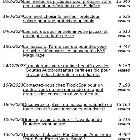
02/2/2025
Les meilleures pratiques pour préparer votre
13 040
peau avant une épilation chez ElekCire
visites
16/8/2024
Comment choisir le meilleur protecteur
2 635
solaire pour une protection optimale
visites
04/5/2024
Les secrets pour entretenir votre jacuzzi et
3 613
prolonger sa durée de vie
visites
18/1/2024
Le mascara, l'arme secrète pour des yeux
4 447
de biche : découvrez les nouveautés BYS
visites
Maquillage
24/12/2023
Transformez votre routine beauté avec les
5 150
Gouttes Autobronzantes certifiées bio pour
visites
le visage des Laboratoires de Biarritz.
16/9/2023
Contactez-nous chez TropicSpa pour un
7 190
rendez-vous ou une demande de rappel
visites
gratuit : des conseillers à votre écoute
15/6/2023
Découvrez le plaisir du massage naturiste en
13 153
toute sécurité avec massages-naturiste.fr
visites
10/6/2023
Bronzage sain et naturel : l'avantage de
3 715
l'autobronzant naturel
visites
13/2/2023
Trouvez LE Jacuzzi Pas Cher qui Améliorera
4 484
Votre Bien-Etre et Votre Santé !
visites