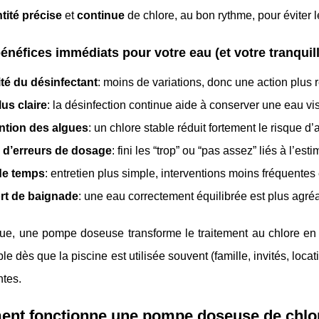
tité précise
et
continue
de chlore, au bon rythme, pour éviter 
énéfices immédiats pour votre eau (et votre tranquill
ité du désinfectant
: moins de variations, donc une action plus r
us claire
: la désinfection continue aide à conserver une eau vis
ntion des algues
: un chlore stable réduit fortement le risque d’a
 d’erreurs de dosage
: fini les “trop” ou “pas assez” liés à l’es
de temps
: entretien plus simple, interventions moins fréquentes 
rt de baignade
: une eau correctement équilibrée est plus agréa
que, une pompe doseuse transforme le traitement au chlore e
le dès que la piscine est utilisée souvent (famille, invités, lo
tes.
nt fonctionne une pompe doseuse de chlo