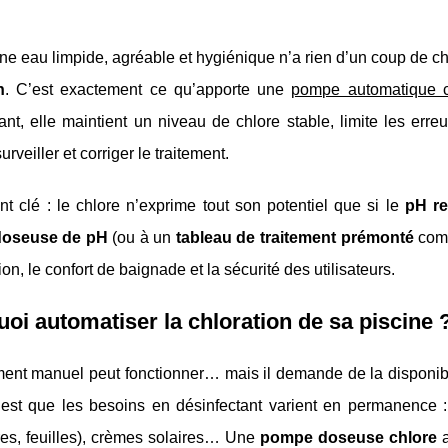
ne eau limpide, agréable et hygiénique n’a rien d’un coup de ch
n
. C’est exactement ce qu’apporte une
pompe automatique c
ant, elle maintient un niveau de chlore stable, limite les er
rveiller et corriger le traitement.
nt clé : le chlore n’exprime tout son potentiel que si le
pH re
oseuse de pH
(ou à un
tableau de traitement prémonté
comb
ion, le confort de baignade et la sécurité des utilisateurs.
oi automatiser la chloration de sa piscine 
ment manuel peut fonctionner… mais il demande de la disponibil
c’est que les besoins en désinfectant varient en permanence : 
res, feuilles), crèmes solaires… Une
pompe doseuse chlore
a