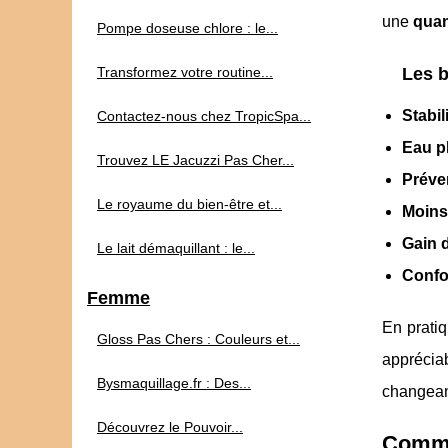
une
quan
Pompe doseuse chlore : le...
Transformez votre routine...
Les b
Stabil
Contactez-nous chez TropicSpa...
Eau pl
Trouvez LE Jacuzzi Pas Cher...
Préve
Le royaume du bien-être et...
Moins
Gain 
Le lait démaquillant : le...
Confo
Femme
En prati
Gloss Pas Chers : Couleurs et...
appréciab
Bysmaquillage.fr : Des...
changean
Découvrez le Pouvoir...
Comme