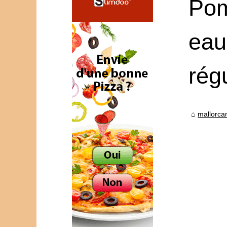
Pom
eau
rég
mallorc