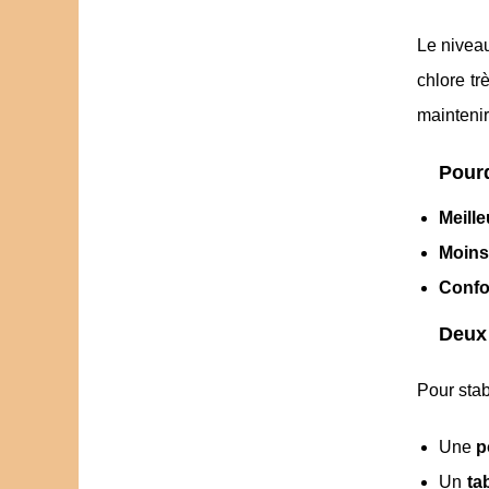
Le niveau 
chlore tr
maintenir
Pourq
Meille
Moins
Confo
Deux 
Pour stab
Une
p
Un
ta