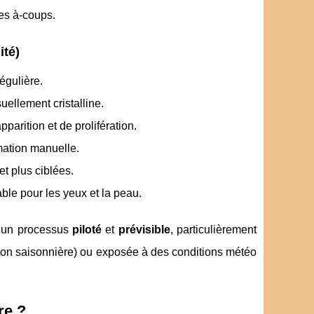
les à-coups.
ité)
égulière.
uellement cristalline.
pparition et de prolifération.
timation manuelle.
et plus ciblées.
ble pour les yeux et la peau.
n un processus
piloté
et
prévisible
, particulièrement
cation saisonnière) ou exposée à des conditions météo
re ?