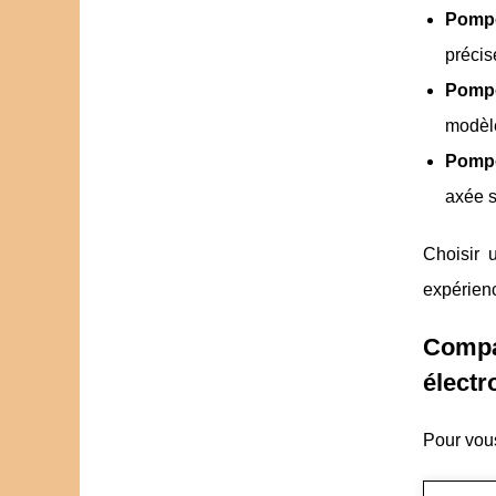
Pomp
précis
Pompe
modèl
Pompe
axée s
Choisir 
expérienc
Comp
élect
Pour vous