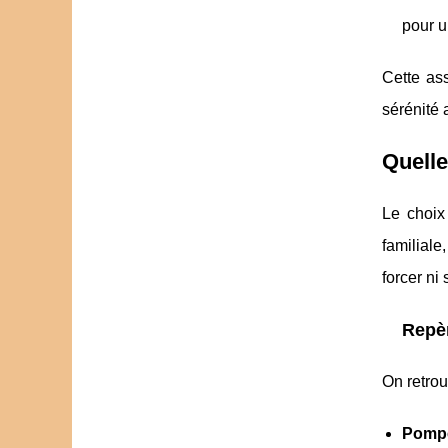
pour u
Cette ass
sérénité 
Quelle
Le choix
familiale
forcer ni
Repè
On retrou
Pompe